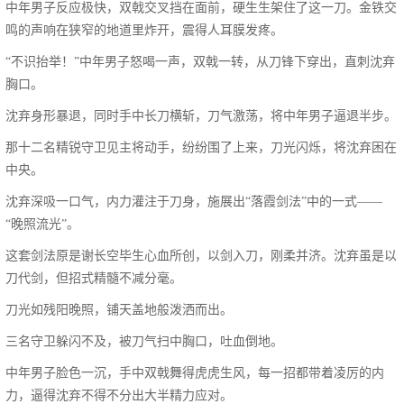
中年男子反应极快，双戟交叉挡在面前，硬生生架住了这一刀。金铁交
鸣的声响在狭窄的地道里炸开，震得人耳膜发疼。
“不识抬举！”中年男子怒喝一声，双戟一转，从刀锋下穿出，直刺沈弃
胸口。
沈弃身形暴退，同时手中长刀横斩，刀气激荡，将中年男子逼退半步。
那十二名精锐守卫见主将动手，纷纷围了上来，刀光闪烁，将沈弃困在
中央。
沈弃深吸一口气，内力灌注于刀身，施展出“落霞剑法”中的一式——
“晚照流光”。
这套剑法原是谢长空毕生心血所创，以剑入刀，刚柔并济。沈弃虽是以
刀代剑，但招式精髓不减分毫。
刀光如残阳晚照，铺天盖地般泼洒而出。
三名守卫躲闪不及，被刀气扫中胸口，吐血倒地。
中年男子脸色一沉，手中双戟舞得虎虎生风，每一招都带着凌厉的内
力，逼得沈弃不得不分出大半精力应对。