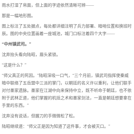
雨水打湿了帛面，但上面的字迹依然清晰可辨——
那是一幅地形图。
图上标注了五处据点，每处都详细注明了兵力部署、暗哨位置和换班时
辰。图的中央位置画着一座城池，城门口标注着四个大字——
“中州镇武司。”
沈弃抬头看向陆昭，眉头紧锁。
“这是什么？”
“师父真正的死因。”陆昭深吸一口气，“三个月前，镇武司指挥使秦威
暗中联络了五岳盟中三派的掌门，以朝廷的名义许以重利，让他们联手
对付墨家遗脉。墨家在江湖中向来保持中立，既不听命于朝廷，也不依
附于武林正道，他们掌握的机括之术和墨家剑法，一直是朝廷想要拿在
手里的东西。”
沈弃没有说话，但握刀的手微微松了松。
陆昭继续道：“师父正是因为知道了这件事，才会被灭口。”