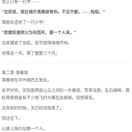
信上只有一行字——
“沈师弟，我在城外落雁坡等你。不见不散。——陆昭。”
落款处还附了一行小字：
“若想知道师父为何而死，便一个人来。”
沈弃攥紧了信纸，指节捏得咯咯作响。
他等这一天，等了整整三个月。
第二章·落雁坡
落雁坡在中州城西五里处。
名字好听，实则是两座山丘之间的一片缓坡，荒草没膝，乱石嶙峋，春
秋两季倒是有不少南飞的大雁在此歇脚，因而得名。
沈弃到的时候，天已经彻底黑了。
雨还在下。
山坡上隐约站着一个人。