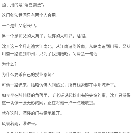
凶手用的是“落霞剑法”。
这门剑法世间只有两个人会用。
一个是师父谢长空。
另一个是师父的大弟子，沈弃的大师兄，陆昭。
沈弃这三个月走遍大江南北，从江南追到岭南，从岭南追到川蜀，又从
川蜀一路追到中州，只为了找到陆昭，问清楚一句话——
为什么？
为什么要杀自己的授业恩师？
可他一路追来，陆昭仿佛人间蒸发，所有线索都在中州城断了。
如今坐在醉仙楼的角落里，听老板说起秋山书院失窃的事，沈弃只觉得
这一切像一张无形的网，正在将他一点一点地收拢。
就在这时，酒楼的门被猛地推开。
风裹着雨，灌进来。