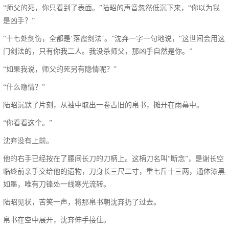
“师父的死，你只看到了表面。”陆昭的声音忽然低沉下来，“你以为我
是凶手？”
“十七处剑伤，全都是‘落霞剑法’。”沈弃一字一句地说，“这世间会用这
门剑法的，只有你我二人。我没杀师父，那凶手自然是你。”
“如果我说，师父的死另有隐情呢？”
“什么隐情？”
陆昭沉默了片刻，从袖中取出一卷古旧的帛书，摊开在雨幕中。
“你看看这个。”
沈弃没有上前。
他的右手已经按在了腰间长刀的刀柄上。这柄刀名叫“断念”，是谢长空
临终前亲手交给他的遗物，刀身长三尺二寸，重七斤十三两，通体漆黑
如墨，唯有刀锋处一线寒光流转。
陆昭见状，苦笑一声，将那帛书朝沈弃扔了过去。
帛书在空中展开，沈弃伸手接住。