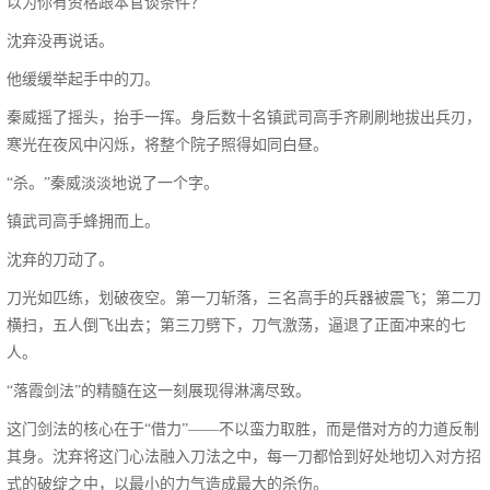
以为你有资格跟本官谈条件？”
沈弃没再说话。
他缓缓举起手中的刀。
秦威摇了摇头，抬手一挥。身后数十名镇武司高手齐刷刷地拔出兵刃，
寒光在夜风中闪烁，将整个院子照得如同白昼。
“杀。”秦威淡淡地说了一个字。
镇武司高手蜂拥而上。
沈弃的刀动了。
刀光如匹练，划破夜空。第一刀斩落，三名高手的兵器被震飞；第二刀
横扫，五人倒飞出去；第三刀劈下，刀气激荡，逼退了正面冲来的七
人。
“落霞剑法”的精髓在这一刻展现得淋漓尽致。
这门剑法的核心在于“借力”——不以蛮力取胜，而是借对方的力道反制
其身。沈弃将这门心法融入刀法之中，每一刀都恰到好处地切入对方招
式的破绽之中，以最小的力气造成最大的杀伤。