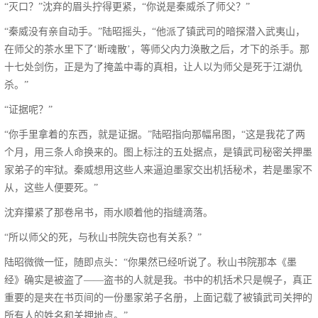
“灭口？”沈弃的眉头拧得更紧，“你说是秦威杀了师父？”
“秦威没有亲自动手。”陆昭摇头，“他派了镇武司的暗探潜入武夷山，
在师父的茶水里下了‘断魂散’，等师父内力涣散之后，才下的杀手。那
十七处剑伤，正是为了掩盖中毒的真相，让人以为师父是死于江湖仇
杀。”
“证据呢？”
“你手里拿着的东西，就是证据。”陆昭指向那幅帛图，“这是我花了两
个月，用三条人命换来的。图上标注的五处据点，是镇武司秘密关押墨
家弟子的牢狱。秦威想用这些人来逼迫墨家交出机括秘术，若是墨家不
从，这些人便要死。”
沈弃攥紧了那卷帛书，雨水顺着他的指缝滴落。
“所以师父的死，与秋山书院失窃也有关系？”
陆昭微微一怔，随即点头：“你果然已经听说了。秋山书院那本《墨
经》确实是被盗了——盗书的人就是我。书中的机括术只是幌子，真正
重要的是夹在书页间的一份墨家弟子名册，上面记载了被镇武司关押的
所有人的姓名和关押地点。”