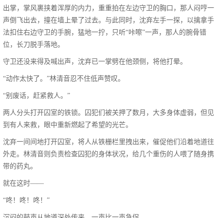
出掌，掌风裹挟着浑厚的内力，重重拍在左边守卫的胸口，那人闷哼一
声倒飞出去，撞在墙上晕了过去。与此同时，沈弃左手一探，以擒拿手
法扣住右边守卫的手腕，猛地一拧，只听“咔嚓”一声，那人的腕骨错
位，长刀脱手落地。
守卫还没来得及喊出声，沈弃已一掌劈在他颈侧，将他打晕。
“动作太快了。”林清音忍不住低声赞叹。
“别废话，赶紧救人。”
两人分头打开囚室的铁锁。囚犯们被关押了数月，大多身体虚弱，但见
到有人来救，眼中重新燃起了希望的光芒。
沈弃一间间地打开囚室，将人从铁栅栏里拽出来，催促他们沿着地道往
外走。林清音则负责检查囚犯的身体状况，给几个重伤的人喂了随身携
带的药丸。
就在这时——
“咚！咚！咚！”
沉闷的鼓声从地道深处传来，一声比一声急促。