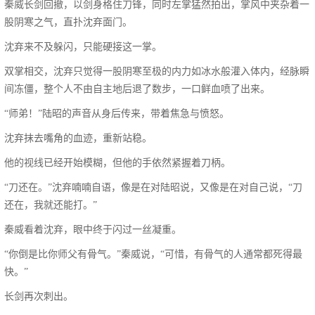
秦威长剑回撤，以剑身格住刀锋，同时左掌猛然拍出，掌风中夹杂着一
股阴寒之气，直扑沈弃面门。
沈弃来不及躲闪，只能硬接这一掌。
双掌相交，沈弃只觉得一股阴寒至极的内力如冰水般灌入体内，经脉瞬
间冻僵，整个人不由自主地后退了数步，一口鲜血喷了出来。
“师弟！”陆昭的声音从身后传来，带着焦急与愤怒。
沈弃抹去嘴角的血迹，重新站稳。
他的视线已经开始模糊，但他的手依然紧握着刀柄。
“刀还在。”沈弃喃喃自语，像是在对陆昭说，又像是在对自己说，“刀
还在，我就还能打。”
秦威看着沈弃，眼中终于闪过一丝凝重。
“你倒是比你师父有骨气。”秦威说，“可惜，有骨气的人通常都死得最
快。”
长剑再次刺出。