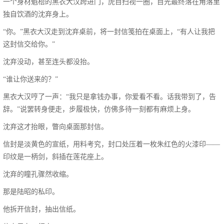
一个身材魁梧的黑衣大汉跨进门，虎目扫视一圈，目光最终落在角落里
独自饮酒的沈弃身上。
“你。”黑衣大汉走到沈弃桌前，将一封信笺拍在桌面上，“有人让我把
这封信交给你。”
沈弃没动，甚至连头都没抬。
“谁让你送来的？”
黑衣大汉哼了一声：“我只是拿钱办事，你爱看不看。话我带到了，告
辞。”说罢转身便走，步履极快，仿佛多待一刻都有麻烦上身。
沈弃这才抬眼，瞥向桌面那封信。
信封是淡黄色的宣纸，用料考究，封口处压着一枚朱红色的火漆印——
印纹是一柄剑，斜插在莲花座上。
沈弃的瞳孔骤然收缩。
那是陆昭的私印。
他拆开信封，抽出信纸。