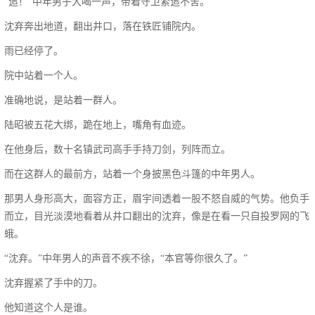
“追！”中年男子大喝一声，带着守卫紧追不舍。
沈弃奔出地道，翻出井口，落在铁匠铺院内。
雨已经停了。
院中站着一个人。
准确地说，是站着一群人。
陆昭被五花大绑，跪在地上，嘴角有血迹。
在他身后，数十名镇武司高手手持刀剑，列阵而立。
而在这群人的最前方，站着一个身披黑色斗篷的中年男人。
那男人身形高大，面容方正，眉宇间透着一股不怒自威的气势。他负手
而立，目光淡漠地看着从井口翻出的沈弃，像是在看一只自投罗网的飞
蛾。
“沈弃。”中年男人的声音不疾不徐，“本官等你很久了。”
沈弃握紧了手中的刀。
他知道这个人是谁。