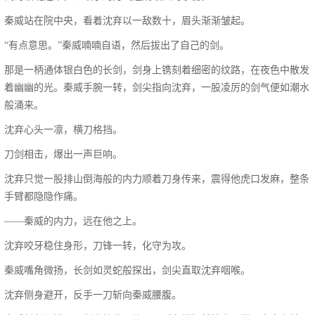
秦威站在院中央，看着沈弃以一敌数十，眉头渐渐皱起。
“有点意思。”秦威喃喃自语，然后拔出了自己的剑。
那是一柄通体银白色的长剑，剑身上镌刻着细密的纹路，在夜色中散发
着幽幽的光。秦威手腕一转，剑尖指向沈弃，一股凌厉的剑气便如潮水
般涌来。
沈弃心头一凛，横刀格挡。
刀剑相击，爆出一声巨响。
沈弃只觉一股排山倒海般的内力顺着刀身传来，震得他虎口发麻，整条
手臂都隐隐作痛。
——秦威的内力，远在他之上。
沈弃咬牙稳住身形，刀锋一转，化守为攻。
秦威嘴角微扬，长剑如灵蛇般探出，剑尖直取沈弃咽喉。
沈弃侧身避开，反手一刀斩向秦威腰腹。