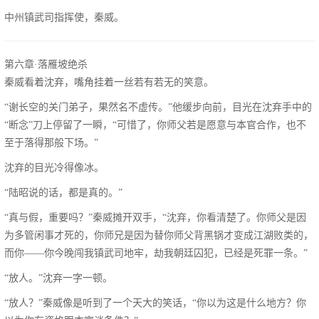
中州镇武司指挥使，秦威。
第六章·落雁坡绝杀
秦威看着沈弃，嘴角挂着一丝若有若无的笑意。
“谢长空的关门弟子，果然名不虚传。”他缓步向前，目光在沈弃手中的
“断念”刀上停留了一瞬，“可惜了，你师父若是愿意与本官合作，也不
至于落得那般下场。”
沈弃的目光冷得像冰。
“陆昭说的话，都是真的。”
“真与假，重要吗？”秦威摊开双手，“沈弃，你看清楚了。你师父是因
为多管闲事才死的，你师兄是因为替你师父背黑锅才变成江湖败类的，
而你——你今晚闯我镇武司地牢，劫我朝廷囚犯，已经是死罪一条。”
“放人。”沈弃一字一顿。
“放人？”秦威像是听到了一个天大的笑话，“你以为这是什么地方？你