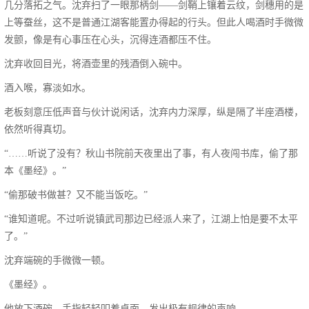
几分落拓之气。沈弃扫了一眼那柄剑——剑鞘上镶着云纹，剑穗用的是
上等蚕丝，这不是普通江湖客能置办得起的行头。但此人喝酒时手微微
发颤，像是有心事压在心头，沉得连酒都压不住。
沈弃收回目光，将酒壶里的残酒倒入碗中。
酒入喉，寡淡如水。
老板刻意压低声音与伙计说闲话，沈弃内力深厚，纵是隔了半座酒楼，
依然听得真切。
“……听说了没有？秋山书院前天夜里出了事，有人夜闯书库，偷了那
本《墨经》。”
“偷那破书做甚？又不能当饭吃。”
“谁知道呢。不过听说镇武司那边已经派人来了，江湖上怕是要不太平
了。”
沈弃端碗的手微微一顿。
《墨经》。
他放下酒碗，手指轻轻叩着桌面，发出极有规律的声响。