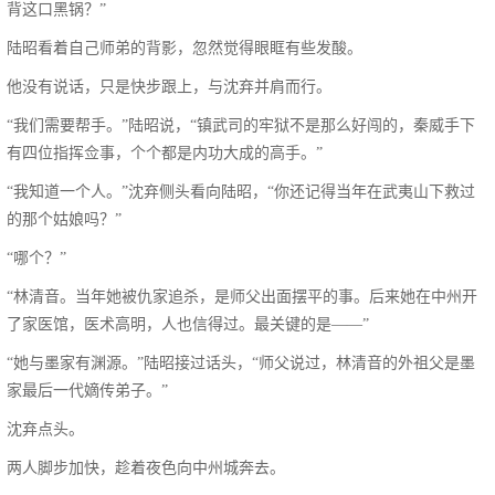
背这口黑锅？”
陆昭看着自己师弟的背影，忽然觉得眼眶有些发酸。
他没有说话，只是快步跟上，与沈弃并肩而行。
“我们需要帮手。”陆昭说，“镇武司的牢狱不是那么好闯的，秦威手下
有四位指挥佥事，个个都是内功大成的高手。”
“我知道一个人。”沈弃侧头看向陆昭，“你还记得当年在武夷山下救过
的那个姑娘吗？”
“哪个？”
“林清音。当年她被仇家追杀，是师父出面摆平的事。后来她在中州开
了家医馆，医术高明，人也信得过。最关键的是——”
“她与墨家有渊源。”陆昭接过话头，“师父说过，林清音的外祖父是墨
家最后一代嫡传弟子。”
沈弃点头。
两人脚步加快，趁着夜色向中州城奔去。