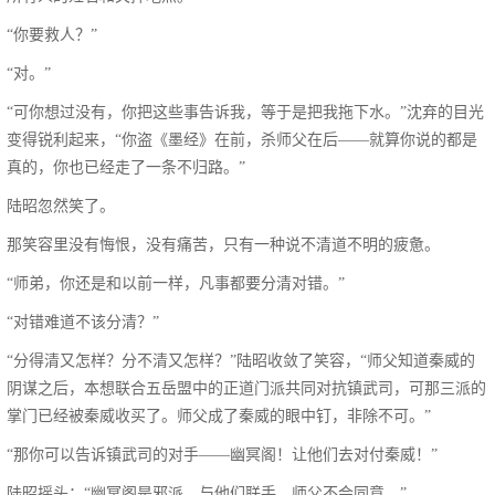
“你要救人？”
“对。”
“可你想过没有，你把这些事告诉我，等于是把我拖下水。”沈弃的目光
变得锐利起来，“你盗《墨经》在前，杀师父在后——就算你说的都是
真的，你也已经走了一条不归路。”
陆昭忽然笑了。
那笑容里没有悔恨，没有痛苦，只有一种说不清道不明的疲惫。
“师弟，你还是和以前一样，凡事都要分清对错。”
“对错难道不该分清？”
“分得清又怎样？分不清又怎样？”陆昭收敛了笑容，“师父知道秦威的
阴谋之后，本想联合五岳盟中的正道门派共同对抗镇武司，可那三派的
掌门已经被秦威收买了。师父成了秦威的眼中钉，非除不可。”
“那你可以告诉镇武司的对手——幽冥阁！让他们去对付秦威！”
陆昭摇头：“幽冥阁是邪派，与他们联手，师父不会同意。”