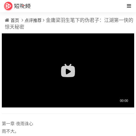
金庸梁羽生笔下的伪君子：江湖第一侠的
首页
点评推荐
惊天秘密
第一章·夜雨诛心
雨不大。