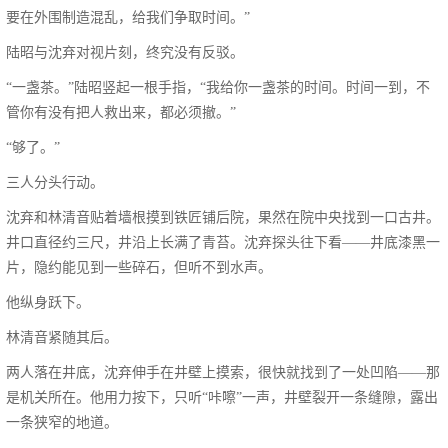
要在外围制造混乱，给我们争取时间。”
陆昭与沈弃对视片刻，终究没有反驳。
“一盏茶。”陆昭竖起一根手指，“我给你一盏茶的时间。时间一到，不
管你有没有把人救出来，都必须撤。”
“够了。”
三人分头行动。
沈弃和林清音贴着墙根摸到铁匠铺后院，果然在院中央找到一口古井。
井口直径约三尺，井沿上长满了青苔。沈弃探头往下看——井底漆黑一
片，隐约能见到一些碎石，但听不到水声。
他纵身跃下。
林清音紧随其后。
两人落在井底，沈弃伸手在井壁上摸索，很快就找到了一处凹陷——那
是机关所在。他用力按下，只听“咔嚓”一声，井壁裂开一条缝隙，露出
一条狭窄的地道。