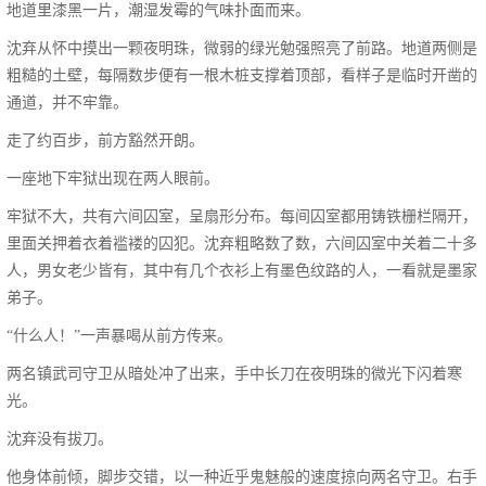
地道里漆黑一片，潮湿发霉的气味扑面而来。
沈弃从怀中摸出一颗夜明珠，微弱的绿光勉强照亮了前路。地道两侧是
粗糙的土壁，每隔数步便有一根木桩支撑着顶部，看样子是临时开凿的
通道，并不牢靠。
走了约百步，前方豁然开朗。
一座地下牢狱出现在两人眼前。
牢狱不大，共有六间囚室，呈扇形分布。每间囚室都用铸铁栅栏隔开，
里面关押着衣着褴褛的囚犯。沈弃粗略数了数，六间囚室中关着二十多
人，男女老少皆有，其中有几个衣衫上有墨色纹路的人，一看就是墨家
弟子。
“什么人！”一声暴喝从前方传来。
两名镇武司守卫从暗处冲了出来，手中长刀在夜明珠的微光下闪着寒
光。
沈弃没有拔刀。
他身体前倾，脚步交错，以一种近乎鬼魅般的速度掠向两名守卫。右手