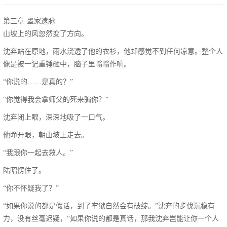
第三章·墨家遗脉
山坡上的风忽然变了方向。
沈弃站在原地，雨水浇透了他的衣衫，他却感觉不到任何凉意。整个人
像是被一记重锤砸中，脑子里嗡嗡作响。
“你说的……是真的？”
“你觉得我会拿师父的死来骗你？”
沈弃闭上眼，深深地吸了一口气。
他睁开眼，朝山坡上走去。
“我跟你一起去救人。”
陆昭愣住了。
“你不怀疑我了？”
“如果你说的都是假话，到了牢狱自然会有破绽。”沈弃的步伐沉稳有
力，没有丝毫迟疑，“如果你说的都是真话，那我沈弃岂能让你一个人