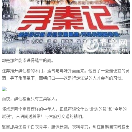
却是那种能渗进骨缝里的雨。
沈弃推开醉仙楼的木门，酒气与霉味扑面而来。他要了一壶最便宜的黄
酒，寻了角落坐下，面朝门口——这是行走江湖的人才会有的习惯。
雨夜，醉仙楼里只有三桌客人。
邻桌是两个商贾模样的中年人，正低声谈论什么“北边的货”和“今年的
赋税”，言语间透着常年与官府打交道的精明。
靠窗那桌坐着个白衣青年，腰佩长剑，衣料考究，却在自斟自饮时露出