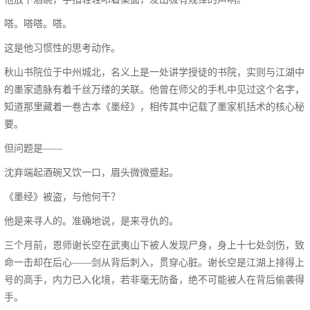
嗒。嗒嗒。嗒。
这是他习惯性的思考动作。
秋山书院位于中州城北，名义上是一处讲学授徒的书院，实则与江湖中
的墨家遗脉有着千丝万缕的关联。他曾在师父的手札中见过这个名字，
知道那里藏着一卷古本《墨经》，相传其中记载了墨家机括术的核心秘
要。
但问题是——
沈弃端起酒碗又饮一口，眉头微微蹙起。
《墨经》被盗，与他何干？
他是来寻人的。准确地说，是来寻仇的。
三个月前，恩师谢长空在武夷山下被人发现尸身，身上十七处剑伤，致
命一击却在后心——剑从背后刺入，贯穿心脏。谢长空是江湖上排得上
号的高手，内力已入化境，若非毫无防备，绝不可能被人在背后偷袭得
手。