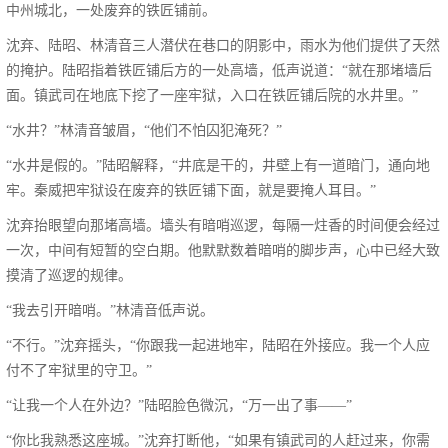
中州城北，一处废弃的铁匠铺前。
沈弃、陆昭、林清音三人潜伏在巷口的阴影中，雨水为他们提供了天然
的掩护。陆昭指着铁匠铺后方的一处高墙，低声说道：“就在那堵墙后
面。镇武司在地底下挖了一座牢狱，入口在铁匠铺后院的水井里。”
“水井？”林清音皱眉，“他们不怕囚犯淹死？”
“水井是假的。”陆昭解释，“井底是干的，井壁上有一道暗门，通向地
牢。秦威把牢狱设在废弃的铁匠铺下面，就是要掩人耳目。”
沈弃抬眼望向那堵高墙。墙头有暗哨巡逻，每隔一炷香的时间便会经过
一次，中间有短暂的空白期。他默默数着暗哨的脚步声，心中已经大致
摸清了巡逻的规律。
“我去引开暗哨。”林清音低声说。
“不行。”沈弃摇头，“你跟我一起进地牢，陆昭在外接应。我一个人应
付不了牢狱里的守卫。”
“让我一个人在外边？”陆昭脸色微沉，“万一出了事——”
“你比我熟悉这座城。”沈弃打断他，“如果有镇武司的人赶过来，你需