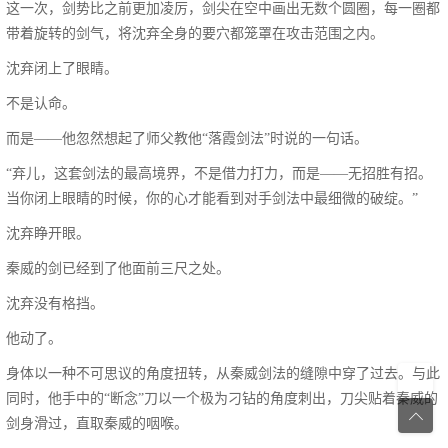
这一次，剑势比之前更加凌厉，剑尖在空中画出无数个圆圈，每一圈都
带着旋转的剑气，将沈弃全身的要穴都笼罩在攻击范围之内。
沈弃闭上了眼睛。
不是认命。
而是——他忽然想起了师父教他“落霞剑法”时说的一句话。
“弃儿，这套剑法的最高境界，不是借力打力，而是——无招胜有招。
当你闭上眼睛的时候，你的心才能看到对手剑法中最细微的破绽。”
沈弃睁开眼。
秦威的剑已经到了他面前三尺之处。
沈弃没有格挡。
他动了。
身体以一种不可思议的角度扭转，从秦威剑法的缝隙中穿了过去。与此
同时，他手中的“断念”刀以一个极为刁钻的角度刺出，刀尖贴着秦威的

剑身滑过，直取秦威的咽喉。