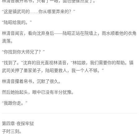
林清音展开帛书，只看了一眼，面色便骤然变了。
“这是镇武司的……你从哪里弄来的？”
“陆昭给我的。”
林清音闻言，看向沈弃身后——陆昭正站在院墙上，雨水顺着他的衣角
滴落。
“你找到你大师兄了？”
“找到了。”沈弃的目光直视林清音，“林姑娘，我们需要你的帮助。镇
武司关押了墨家弟子，陆昭要救人，我一个人不够。”
林清音攥着帛书，沉默了很久。
然后她抬起头，眼中已没有半分犹豫。
“我跟你走。”
第四章·夜探牢狱
子时三刻。