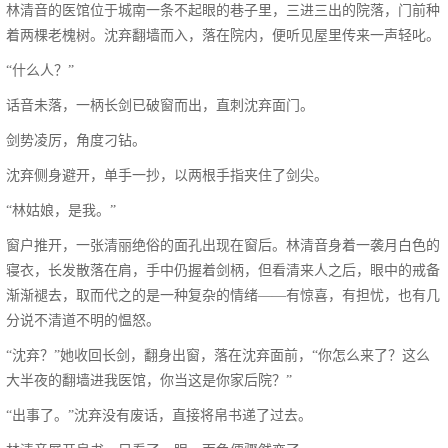
林清音的医馆位于城南一条不起眼的巷子里，三进三出的院落，门前种
着两棵老槐树。沈弃翻墙而入，落在院内，便听见屋里传来一声轻叱。
“什么人？”
话音未落，一柄长剑已破窗而出，直刺沈弃面门。
剑势凌厉，角度刁钻。
沈弃侧身避开，单手一抄，以两根手指夹住了剑尖。
“林姑娘，是我。”
窗户推开，一张清丽绝俗的面孔出现在窗后。林清音身着一袭月白色的
寝衣，长发散落在肩，手中仍握着剑柄，但看清来人之后，眼中的戒备
渐渐褪去，取而代之的是一种复杂的情绪——有惊喜，有担忧，也有几
分说不清道不明的愠怒。
“沈弃？”她收回长剑，翻身出窗，落在沈弃面前，“你怎么来了？这么
大半夜的翻墙进我医馆，你当这是你家后院？”
“出事了。”沈弃没有废话，直接将帛书递了过去。