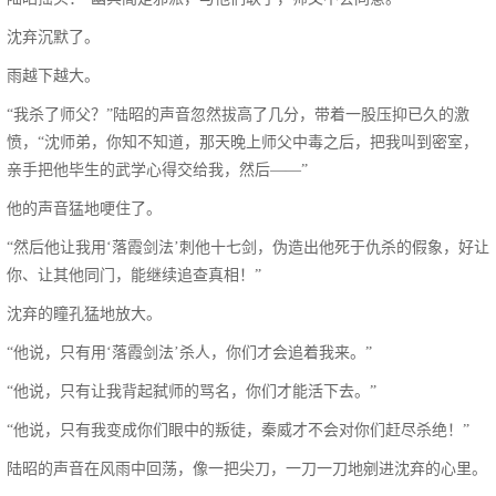
沈弃沉默了。
雨越下越大。
“我杀了师父？”陆昭的声音忽然拔高了几分，带着一股压抑已久的激
愤，“沈师弟，你知不知道，那天晚上师父中毒之后，把我叫到密室，
亲手把他毕生的武学心得交给我，然后——”
他的声音猛地哽住了。
“然后他让我用‘落霞剑法’刺他十七剑，伪造出他死于仇杀的假象，好让
你、让其他同门，能继续追查真相！”
沈弃的瞳孔猛地放大。
“他说，只有用‘落霞剑法’杀人，你们才会追着我来。”
“他说，只有让我背起弑师的骂名，你们才能活下去。”
“他说，只有我变成你们眼中的叛徒，秦威才不会对你们赶尽杀绝！”
陆昭的声音在风雨中回荡，像一把尖刀，一刀一刀地剜进沈弃的心里。