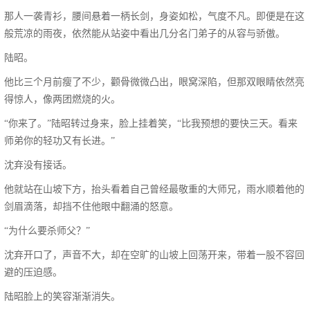
那人一袭青衫，腰间悬着一柄长剑，身姿如松，气度不凡。即便是在这
般荒凉的雨夜，依然能从站姿中看出几分名门弟子的从容与骄傲。
陆昭。
他比三个月前瘦了不少，颧骨微微凸出，眼窝深陷，但那双眼睛依然亮
得惊人，像两团燃烧的火。
“你来了。”陆昭转过身来，脸上挂着笑，“比我预想的要快三天。看来
师弟你的轻功又有长进。”
沈弃没有接话。
他就站在山坡下方，抬头看着自己曾经最敬重的大师兄，雨水顺着他的
剑眉滴落，却挡不住他眼中翻涌的怒意。
“为什么要杀师父？”
沈弃开口了，声音不大，却在空旷的山坡上回荡开来，带着一股不容回
避的压迫感。
陆昭脸上的笑容渐渐消失。