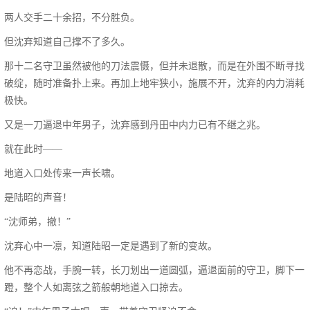
两人交手二十余招，不分胜负。
但沈弃知道自己撑不了多久。
那十二名守卫虽然被他的刀法震慑，但并未退散，而是在外围不断寻找
破绽，随时准备扑上来。再加上地牢狭小，施展不开，沈弃的内力消耗
极快。
又是一刀逼退中年男子，沈弃感到丹田中内力已有不继之兆。
就在此时——
地道入口处传来一声长啸。
是陆昭的声音！
“沈师弟，撤！”
沈弃心中一凛，知道陆昭一定是遇到了新的变故。
他不再恋战，手腕一转，长刀划出一道圆弧，逼退面前的守卫，脚下一
蹬，整个人如离弦之箭般朝地道入口掠去。