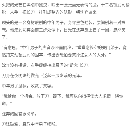
火把的光芒在黑暗中摇曳，映出一张张面无表情的脸。十二名镇武司精
锐，人手一把长刀，排列成整齐的队形，朝沈弃逼来。
领头的是一名身材瘦削的中年男子，身穿黑色劲装，腰间别着一对短
戟。他走到沈弃面前三步处停下，目光在沈弃身上扫了一圈，忽然笑
了。
“有意思。”中年男子的声音沙哑而阴冷，“堂堂谢长空的关门弟子，竟
然跑来劫镇武司的囚牢，传出去恐怕要笑掉江湖人的大牙。”
沈弃没有接话，右手缓缓抽出腰间的“断念”长刀。
刀身在夜明珠的微光下泛起一层幽暗的光泽。
中年男子见状，收敛了笑容。
“我给你一个机会。放下刀，跪下，我可以向指挥使大人求情，饶你一
命。”
沈弃的回答很简单。
刀锋破空，直取中年男子咽喉。