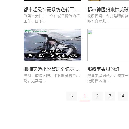
都市超级神豪系统逆转平凡命运
都市神医归来携美破
俺叫李大柱，一个在城里搬砖的打
哎呀妈呀，今儿咱唠的这
工仔，日子...
那可真是跌...
邪御天娇小说整理全记录 看这篇就够了
那盏苹果绿的灯
哎呀，俺这人吧，平时就爱看个小
整理老屋阁楼时，俺在一
说，尤其是...
纸的樟木箱...
‹‹
1
2
3
4