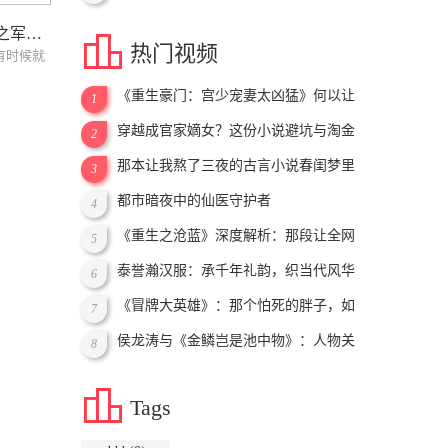
之路
都市军医传奇：医神之军武至尊的救赎之路

热门视频
有时候就
《重生豪门：宫少宠妻太凶猛》何以让
1
人上头？三大真实阅读体验大揭秘
穿越成官家嫡女？这份小说避坑与淘金
2
指南请收好！
那本让我熬了三夜的古言小说春闺梦里
3
人
都市暗夜中的仙医守护者
4
《重生之沧蓝》深度解析：那段让全网
5
读者裂开的虐恋史诗
泰誉瀚汉服：承千年礼韵，织当代风华
6
《冒牌大英雄》：那个怕死的胖子，如
7
何成了我们心中的真英雄
侯龙涛与《金鳞岂是池中物》：人物关
8
系与情节全解析

Tags