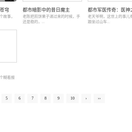
苍穹
都市暗影中的昔日魔主
个故事，
老陈把煎饼果子递过来的时候，手
老天爷啊，这世上的事儿
还是稳的，...
跟坐过山车...
个糊着报
5
6
7
8
9
10
›
››