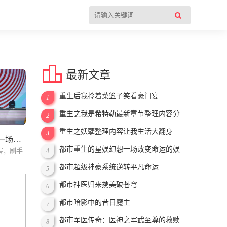

最新文章
重生后我拎着菜篮子笑看豪门宴
1
重生之我是希特勒最新章节整理内容分
2
享
重生之妖孽整理内容让我生活大翻身
3
都市重生的星娱幻想一场改变命运的娱乐之旅
都市重生的星娱幻想一场改变命运的娱
害，刷手
4
乐之旅
都市超级神豪系统逆转平凡命运
5
都市神医归来携美破苍穹
6
都市暗影中的昔日魔主
7
都市军医传奇：医神之军武至尊的救赎
8