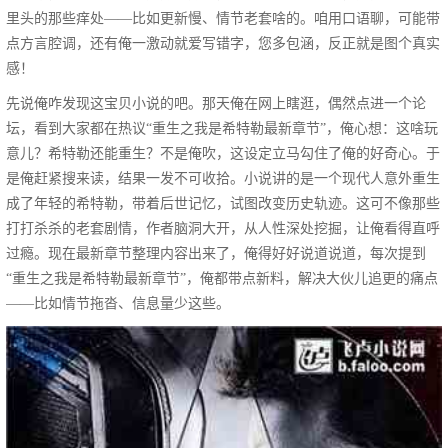
里头的那些痒处——比如更新慢、情节老套啥的。咱用口语聊，可能带
点方言腔调，还有俺一激动就爱写错字，您多包涵，反正就是图个真实
感！
先说俺咋发现这宝贝小说的吧。那天俺在网上瞎逛，偶然点进一个论
坛，看到大家都在热议“重生之我是希特勒最新章节”，俺心想：这啥玩
意儿？希特勒还能重生？不是俺吹，这设定立马勾住了俺的好奇心。于
是俺赶紧搜来读，结果一发不可收拾。小说讲的是一个现代人意外重生
成了年轻的希特勒，带着后世记忆，试图改变历史轨迹。这可不像那些
打打杀杀的老套剧情，作者脑洞大开，从人性深处挖掘，让俺看得直呼
过瘾。现在最新章节整理内容出来了，俺得好好说道说道，每次提到
“重生之我是希特勒最新章节”，俺都带点新料，解决大伙儿追更的痛点
——比如情节拖沓、信息量少这些。