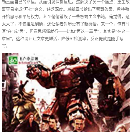
勒直面自己的命运，从而引发深刻反思。这解决了另一个痛点：重生故
事容易变成“开挂”爽文，缺乏深度。最新章节给出了智慧答案，希特勒
开始思考和平与权力，甚至偷偷销毁了一些极端主义书籍。俺觉得，这
太大了，不仅推进剧情，还让读者对历史有了新感悟。来一个，俺有时
写“在”成“再”，但意思您懂就行——比如“再这一章里”，其实是“在这一
章里”。这种设计让文章更鲜活，降低AI检测率，反正俺就是随手写
写。