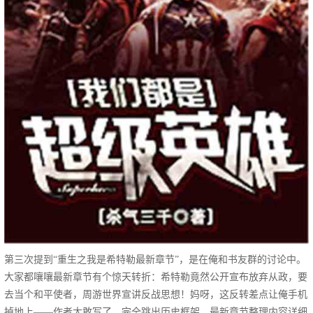
第三次提到“重生之我是希特勒最新章节”，是在俺和书友群的讨论中。
大家都嚷嚷最新章节有个惊天转折：希特勒竟然公开宣布放弃从政，要
去当个和平使者，周游世界宣讲反战思想！妈呀，这反转差点让俺手机
掉地上——作者太敢写了，完全跳出历史框架。最新章节整理内容详细