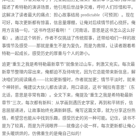
描述了希特勒的演讲场景，他引用后世战争灾难，呼吁人们珍惜和平。
这解决了读者最大的痛点：担心故事结局 predictable（可预测）。现在
可好，每次更新都有惊喜，信息量爆棚，让俺对后续情节抓心挠肝。俺
用方言插一句，“这书咋恁好看咧！”（河南话，意思是这书怎么这么好
看）。通过这个转折，作者不仅挑战了传统叙事，还带给咱们一样的故
事情节及感受——那就是重生不是为复仇，而是为救赎，让读者跟着希
特勒一起成长，感受历史的厚重与个人的渺小。
追更“重生之我是希特勒最新章节”就像坐过山车，刺激又充实。每次最
新章节整理内容出来，俺都迫不及待啃完，因为它总能带来新信息，解
决咱们的阅读痛点——比如更新慢时，作者就加更；情节平淡时，就来
个神转折。俺建议大伙儿都去读读，用口语说，这书“贼拉有意思”（东
北话，意思是非常有趣）。全文下来，俺提及“重生之我是希特勒最新
章节”三次，每次都有新料：从学画到遇历史学家，再到和平转折，信
息层层递进，让故事始终充满新鲜感。俺写这篇文章，就为分享这份热
情，希望您也能从中找到乐趣，感受历史的另一种可能。记住，读书不
是为了较真，而是为开阔眼界——就像这小说一样，每次更新都让俺心
里头暖烘烘的，仿佛重生的是俺自己似的！