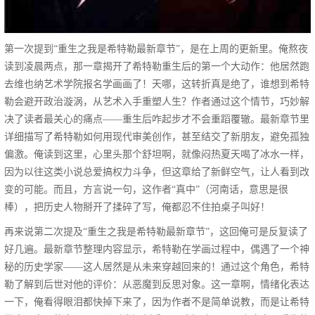
第一次提到“重生之我是希特勒最新章节”，是在上周的更新里。俺熬夜
读到凌晨两点，那一章揭开了希特勒重生后的第一个大动作：他居然跑
去维也纳艺术学院报名学画画了！天哪，这转折真是绝了，谁想到希特
勒会避开政治漩涡，从艺术入手重塑人生？作者通过这个情节，巧妙解
决了读者最关心的痛点——重生后咋起步才不会重蹈覆辙。最新章节里
详细描写了希特勒如何用现代审美创作，甚至结交了新朋友，避免孤独
偏激。俺读到这里，心里头那个舒坦啊，就像闷热夏天喝了冰水一样，
因为以往这类小说总爱搞权力斗争，但这章给了新鲜空气，让人看到改
变的可能。而且，方言说一句，这作者“真中”（河南话，意思是很
棒），把历史人物掰开了揉碎了写，俺都忍不住拍桌子叫好！
再来说第二次提及“重生之我是希特勒最新章节”，这回俺可是反复读了
好几遍。最新章节整理内容显示，希特勒在学画过程中，偶遇了一个神
秘的历史学家——这人居然是从未来穿越回来的！通过这个角色，希特
勒了解到后世对他的评价：从恶魔到反思对象。这一章啊，情绪化表达
一下，俺看得眼泪都快掉下来了，因为作者不是简单说教，而是让希特