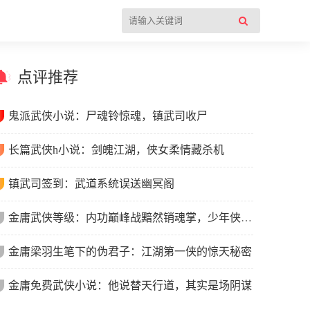
点评推荐
鬼派武侠小说：尸魂铃惊魂，镇武司收尸
长篇武侠h小说：剑魄江湖，侠女柔情藏杀机
镇武司签到：武道系统误送幽冥阁
金庸武侠等级：内功巅峰战黯然销魂掌，少年侠客以弱胜强一战封神
金庸梁羽生笔下的伪君子：江湖第一侠的惊天秘密
金庸免费武侠小说：他说替天行道，其实是场阴谋