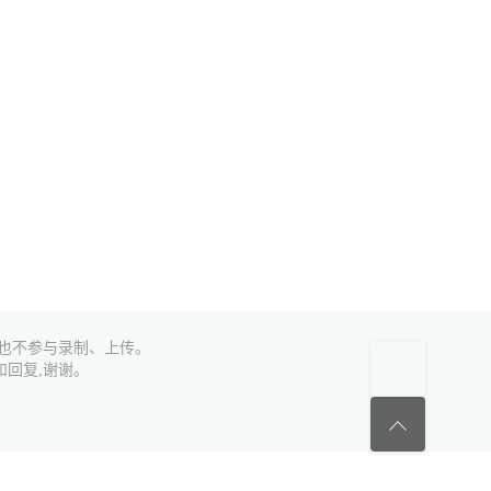
,也不参与录制、上传。
回复,谢谢。
