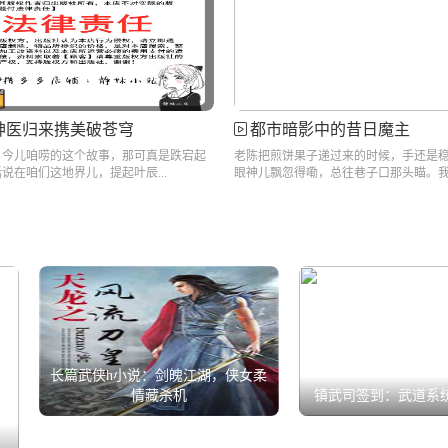
神医归来携美破苍穹
都市暗影中的昔日魔主
，今儿咱唠的这个故事，那可真是跌宕起
老陈把煎饼果子递过来的时候，手还是
说在咱们这地界儿，提起叶辰...
眼神儿飘忽得嘞，总往巷子口那头瞄。我.
长篇武侠h小说：剑魄江湖，侠女柔
情藏杀机
镇武司签到：武道系