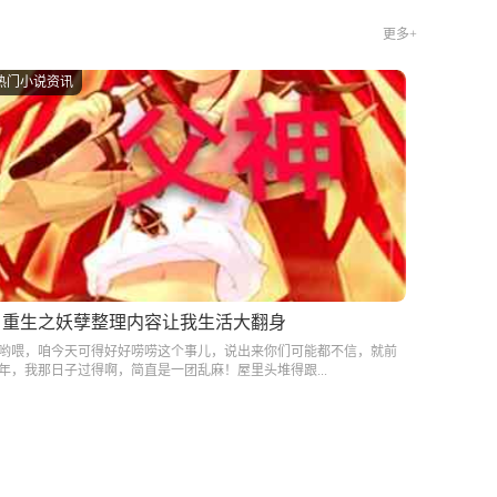
更多+
热门小说资讯
重生之妖孽整理内容让我生活大翻身
哟喂，咱今天可得好好唠唠这个事儿，说出来你们可能都不信，就前
年，我那日子过得啊，简直是一团乱麻！屋里头堆得跟...