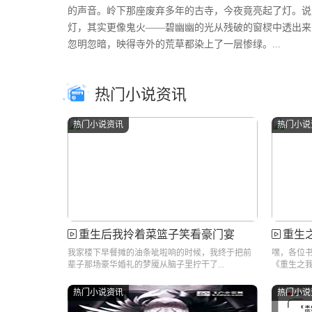
的声音。岭下那座废弃多年的古寺，今夜竟亮起了灯。说
灯，其实更像鬼火——碧幽幽的光从残破的窗棂中透出来
忽明忽暗，映得寺外的荒草都染上了一层惨绿。...
热门小说资讯
热门小说资讯
热门小说
重生后我拎着菜篮子笑看豪门宴
重生之
我家楼下早餐摊的油条呲啦响的时候，我终于把前
嘿，各位
辈子那场豪华婚礼的梦魇从脑子里拧干了...
《重生之我
热门小说资讯
热门小说