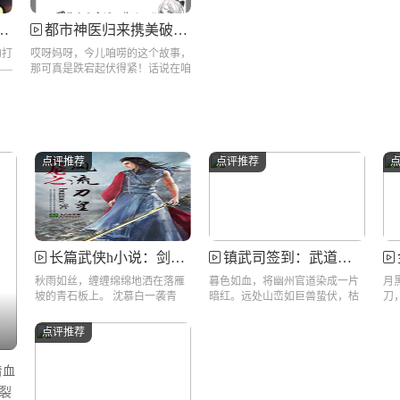
都市神医归来携美破苍穹
的打
哎呀妈呀，今儿咱唠的这个故事，
——
那可真是跌宕起伏得紧！话说在咱
们这...
点评推荐
点评推荐
长篇武侠h小说：剑魄江湖，侠女柔情藏杀机
镇武司签到：武道系统误送幽冥阁
秋雨如丝，缠缠绵绵地洒在落雁
暮色如血，将幽州官道染成一片
月
坡的青石板上。 沈慕白一袭青
暗红。远处山峦如巨兽蛰伏，枯
刀
衫，手中长...
藤老树间偶尔...
巨兽
点评推荐
着血
裂