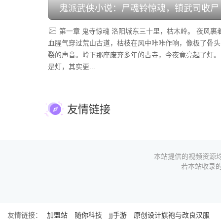
鬼派武侠小说：尸魂铃惊魂，镇武司收尸
第一章 鬼寺惊魂 洛阳城东三十里，枯木岭。 夜风裹
血腥气穿过荒山古道，枯枝在风中咔咔作响，像极了骨头
裂的声音。岭下那座废弃多年的古寺，今夜竟亮起了灯。
是灯，其实更...
友情链接
本站提供的视频资源均
若本站收录
友情链接：
加盟站
随你科技
jj手游
原创设计旗袍与改良汉服