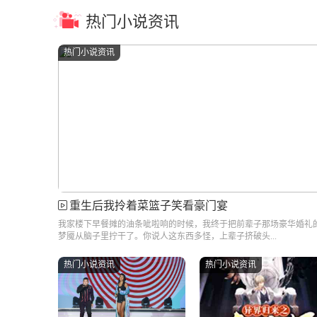
热门小说资讯
热门小说资讯
重生后我拎着菜篮子笑看豪门宴
我家楼下早餐摊的油条呲啦响的时候，我终于把前辈子那场豪华婚礼
梦魇从脑子里拧干了。你说人这东西多怪，上辈子挤破头...
热门小说资讯
热门小说资讯