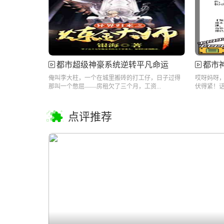
都市超级神豪系统逆转平凡命运
都市
俺叫李大柱，一个在城里搬砖的打工仔，日子过得
哎呀妈呀
那叫一个憋屈——房租欠了三个月，工资...
伏得紧！话
点评推荐