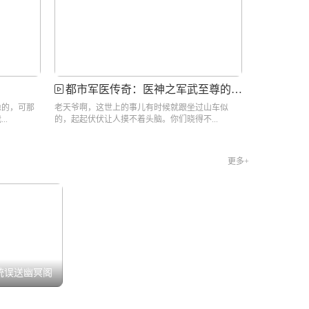
都市军医传奇：医神之军武至尊的救赎之路
稳的，可那
老天爷啊，这世上的事儿有时候就跟坐过山车似
..
的，起起伏伏让人摸不着头脑。你们晓得不...
更多+
统误送幽冥阁