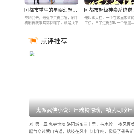
都市重生的星娱幻想一场改变命运的娱乐之旅
都市超级神豪系统逆转平凡命运
哎哟我去，最近书荒得厉害，刷手
俺叫李大柱，一个在城里搬砖
机刷得我眼睛都快瞎了，就是找不
工仔，日子过得那叫一个憋屈
着一...
房租...
点评推荐
鬼派武侠小说：尸魂铃惊魂，镇武司收尸
第一章 鬼寺惊魂 洛阳城东三十里，枯木岭。 夜风裹
腥气穿过荒山古道，枯枝在风中咔咔作响，像极了骨头断