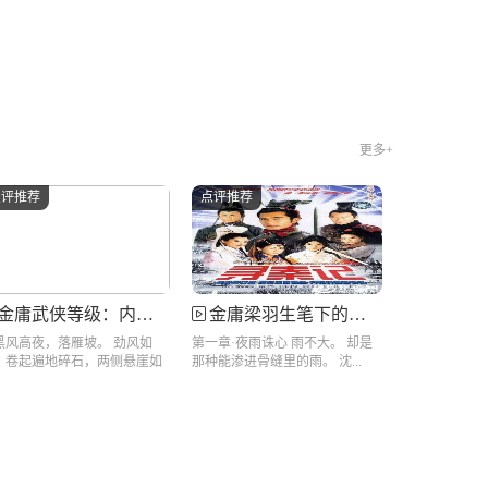
更多+
点评推荐
点评推荐
金庸武侠等级：内功巅峰战黯然销魂掌，少年侠客以弱胜强一战封神
金庸梁羽生笔下的伪君子：江湖第一侠的惊天秘密
黑风高夜，落雁坡。 劲风如
第一章·夜雨诛心 雨不大。 却是
，卷起遍地碎石，两侧悬崖如
那种能渗进骨缝里的雨。 沈...
獠牙般...