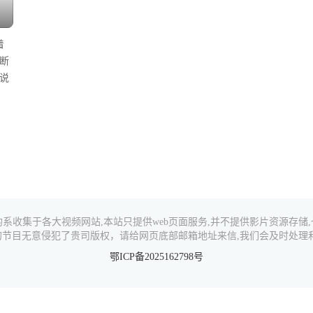
着
断
说
系收集于各大视频网站,本站只提供web页面服务,并不提供影片资源存储
的节目无意侵犯了贵司版权，请给网页底部邮箱地址来信,我们会及时处理和
鄂ICP备2025162798号