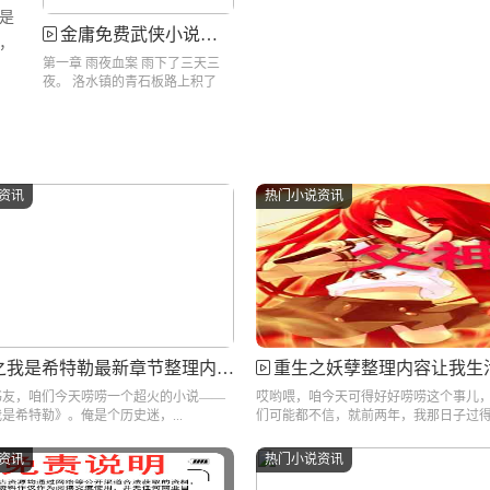
是
金庸免费武侠小说：他说替天行道，其实是场阴谋
，
第一章 雨夜血案 雨下了三天三
夜。 洛水镇的青石板路上积了
半...
资讯
热门小说资讯
我是希特勒最新章节整理内容分享
重生之妖孽整理内容让我生
书友，咱们今天唠唠一个超火的小说——
哎哟喂，咱今天可得好好唠唠这个事儿
是希特勒》。俺是个历史迷，...
们可能都不信，就前两年，我那日子过得.
资讯
热门小说资讯